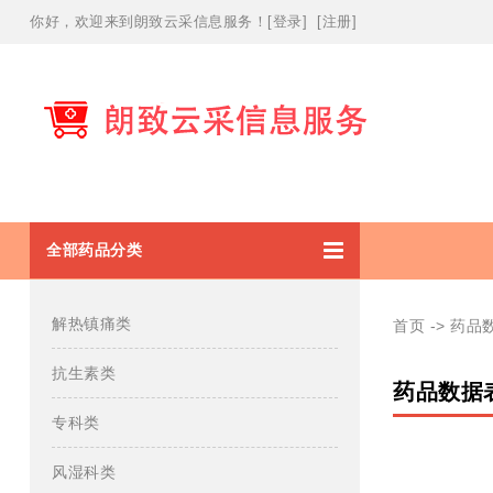
你好，欢迎
来到朗致云采信息服务！
[
登录
] [
注册
]
全部药品分类
解热镇痛类
首页
-> 药
抗生素类
药品数据
专科类
风湿科类