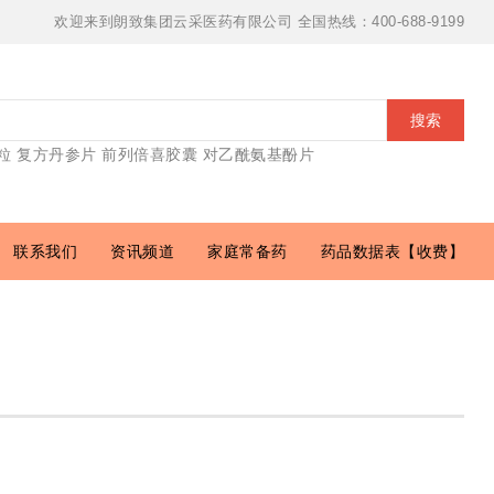
欢迎来到朗致集团云采医药有限公司 全国热线：400-688-9199
搜索
粒
复方丹参片
前列倍喜胶囊
对乙酰氨基酚片
联系我们
资讯频道
家庭常备药
药品数据表【收费】