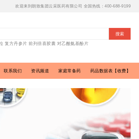
欢迎来到朗致集团云采医药有限公司 全国热线：400-688-9199
搜索
粒
复方丹参片
前列倍喜胶囊
对乙酰氨基酚片
联系我们
资讯频道
家庭常备药
药品数据表【收费】