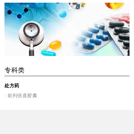
专科类
处方药
前列倍喜胶囊