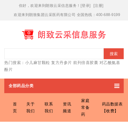
你好，欢迎
来到朗致云采信息服务！
[
登录
] [
注册
]
欢迎来到朗致集团云采医药有限公司 全国热线：400-688-9199
搜索
热门搜索：
小儿麻甘颗粒
复方丹参片
前列倍喜胶囊
对乙酰氨基
酚片
全部药品分类
家庭
首
关于
联系
资讯
药品数据表
常备
页
我们
我们
频道
【收费】
药