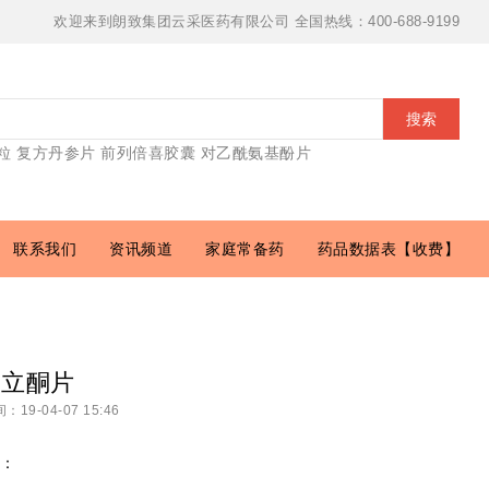
欢迎来到朗致集团云采医药有限公司 全国热线：400-688-9199
搜索
粒
复方丹参片
前列倍喜胶囊
对乙酰氨基酚片
联系我们
资讯频道
家庭常备药
药品数据表【收费】
潘立酮片
19-04-07 15:46
：