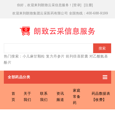
你好，欢迎
来到朗致云采信息服务！
[
登录
] [
注册
]
欢迎来到朗致集团云采医药有限公司 全国热线：400-688-9199
搜索
热门搜索：
小儿麻甘颗粒
复方丹参片
前列倍喜胶囊
对乙酰氨基
酚片
全部药品分类
家庭
首
关于
联系
资讯
药品数据表
常备
页
我们
我们
频道
【收费】
药